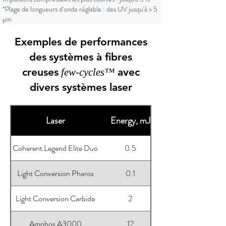
*Plage de longueurs d'onde réglable : des UV jusqu'à > 5
µm
Exemples de performances
des
systèmes à fibres
creuses
avec
few-cycles™
divers systèmes laser
Laser
Energy, mJ
Coherent Legend Elite Duo
0.5
Light Conversion Pharos
0.1
Light Conversion Carbide
2
Amphos A3000
12