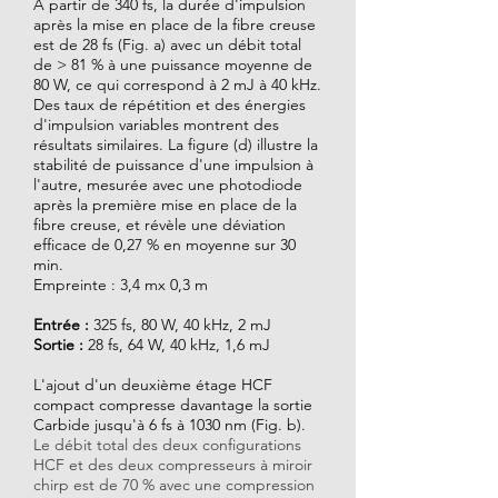
À partir de 340 fs, la durée d'impulsion
après la mise en place de la fibre creuse
est de 28 fs (Fig. a) avec un débit total
de > 81 % à une puissance moyenne de
80 W, ce qui correspond à 2 mJ à 40 kHz.
Des taux de répétition et des énergies
d'impulsion variables montrent des
résultats similaires. La figure (d) illustre la
stabilité de puissance d'une impulsion à
l'autre, mesurée avec une photodiode
après la première mise en place de la
fibre creuse, et révèle une déviation
efficace de 0,27 % en moyenne sur 30
min.
Empreinte : 3,4 mx 0,3 m
Entrée :
325 fs, 80 W, 40 kHz, 2 mJ
Sortie :
28 fs, 64 W, 40 kHz, 1,6 mJ
L'ajout d'un deuxième étage HCF
compact compresse davantage la sortie
Carbide jusqu'à 6 fs à 1030 nm (Fig. b).
Le débit total des deux configurations
HCF et des deux compresseurs à miroir
chirp est de 70 % avec une compression