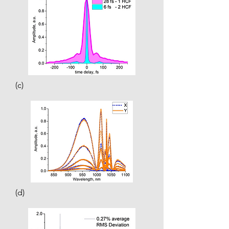
(c)
(d)