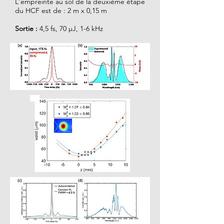
L'empreinte au sol de la deuxième
étape
du HCF est de : 2 m x 0,15 m
Sortie :
4,5 fs, 70 µJ, 1-6 kHz