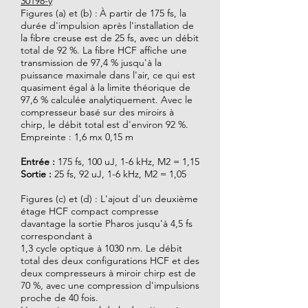
30198-y
Figures (a) et (b) :
À partir de 175 fs, la
durée d'impulsion après l'installation de
la fibre creuse est de 25 fs, avec un débit
total de 92 %. La fibre HCF affiche une
transmission de 97,4 % jusqu'à la
puissance maximale dans l'air, ce qui est
quasiment égal à la limite théorique de
97,6 % calculée analytiquement. Avec le
compresseur basé sur des miroirs à
chirp, le débit total est d'environ 92 %.
Empreinte : 1,6 mx 0,15 m
Entrée :
175 fs, 100 uJ, 1-6 kHz, M2 = 1,15
Sortie :
25 fs, 92 uJ, 1-6 kHz, M2 = 1,05
Figures (c) et (d) : L'ajout d'un deuxième
étage HCF compact compresse
davantage la sortie Pharos jusqu'à 4,5 fs
correspondant à
1,3 cycle optique à 1030 nm. Le débit
total des deux configurations HCF et des
deux compresseurs à miroir chirp est de
70 %, avec une compression d'impulsions
proche de 40 fois.