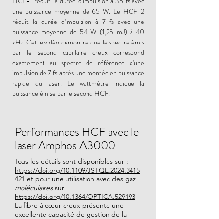
HCF-1 réduit la durée d'impulsion à 35 fs avec
une puissance moyenne de 65 W. Le HCF-2
réduit la durée d'impulsion à 7 fs avec une
puissance moyenne de 54 W (1,25 mJ) à 40
kHz. Cette vidéo démontre que le spectre émis
par le second capillaire creux correspond
exactement au spectre de référence d'une
impulsion de 7 fs après une montée en puissance
rapide du laser. Le wattmètre indique la
puissance émise par le second HCF.
Performances HCF avec le
laser Amphos A3000
Tous les détails sont disponibles sur :
https://doi.org/10.1109/JSTQE.2024.3415
421
et pour une utilisation avec des gaz
moléculaires
sur
https://doi.org/10.1364/OPTICA.529193
La fibre à cœur creux présente une
excellente capacité de gestion de la